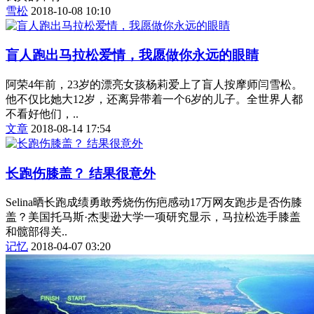
雪松
2018-10-08 10:10
盲人跑出马拉松爱情，我愿做你永远的眼睛
阿荣4年前，23岁的漂亮女孩杨莉爱上了盲人按摩师闫雪松。
他不仅比她大12岁，还离异带着一个6岁的儿子。全世界人都
不看好他们，..
文章
2018-08-14 17:54
长跑伤膝盖？ 结果很意外
Selina晒长跑成绩勇敢秀烧伤伤疤感动17万网友跑步是否伤膝
盖？美国托马斯·杰斐逊大学一项研究显示，马拉松选手膝盖
和髋部得关..
记忆
2018-04-07 03:20