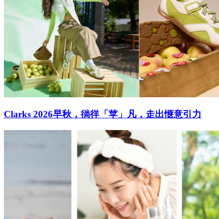
Clarks 2026早秋，徜徉「苹」凡，走出惬意引力