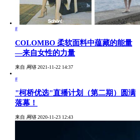
#
COLOMBO 柔软面料中蕴藏的能量
—来自女性的力量
来自
网络
2021-11-22 14:37
#
"柯桥优选"直播计划（第二期）圆满
落幕！
来自
网络
2020-11-23 12:43