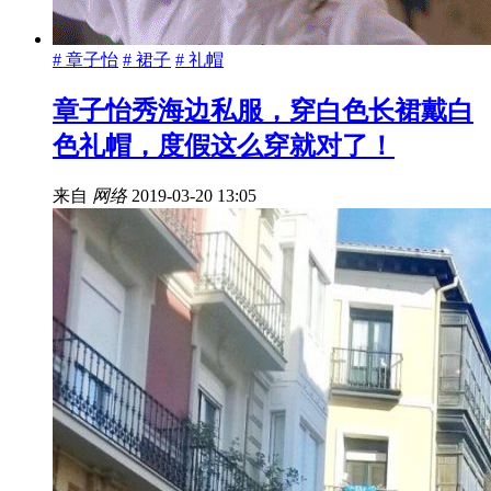
# 章子怡
# 裙子
# 礼帽
章子怡秀海边私服，穿白色长裙戴白
色礼帽，度假这么穿就对了！
来自
网络
2019-03-20 13:05