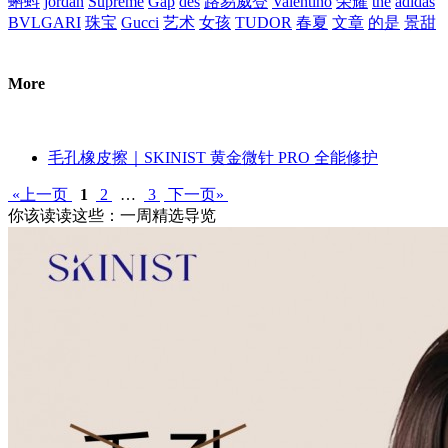
蝌蚪
jordan
Supreme
Gap
des
路易威登
Valentino
荣耀
the
adidas
BVLGARI
珠宝
Gucci
艺术
女孩
TUDOR
春夏
文章
的是
景甜
More
毛孔橡皮擦｜SKINIST 黄金微针 PRO 全能修护
«上一页
1
2
…
3
下一页»
你该读读这些：一周精选导览