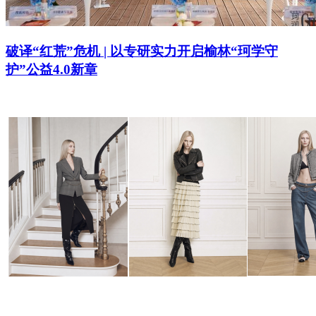
破译“红荒”危机 | 以专研实力开启榆林“珂学守
护”公益4.0新章