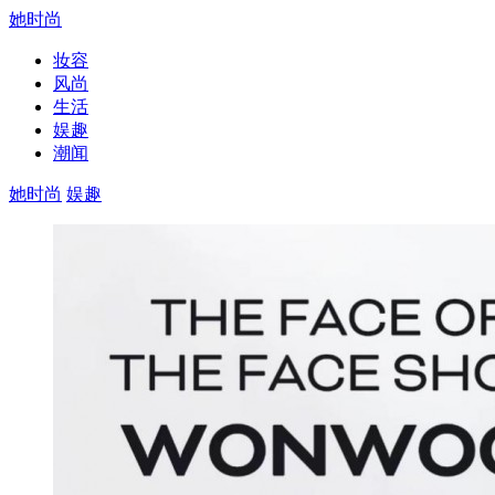
她时尚
妆容
风尚
生活
娱趣
潮闻
她时尚
娱趣