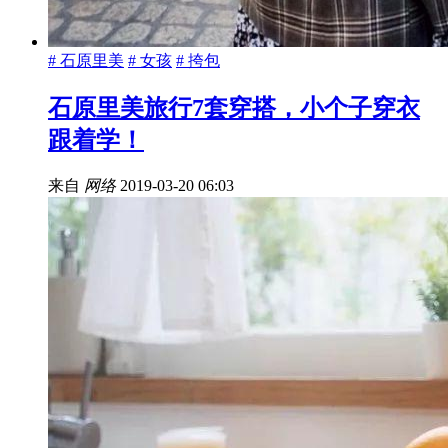
# 石原里美
# 女孩
# 挎包
石原里美旅行7套穿搭，小个子穿衣
跟着学！
来自
网络
2019-03-20 06:03