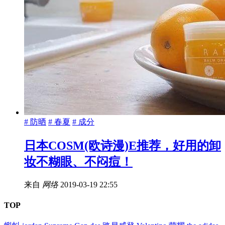
# 防晒
# 春夏
# 成分
日本COSM(欧诗漫)E推荐，好用的卸
妆不糊眼、不闷痘！
来自
网络
2019-03-19 22:55
TOP