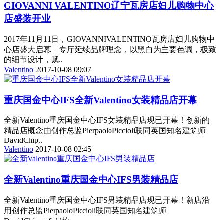
GIOVANNI VALENTINO辽宁瓦房店妇儿购物中心
店盛装开业
2017年11月11日，GIOVANNIVALENTINO瓦房店妇儿购物中
心店盛大启幕！专厅延续品牌理念，以黑白为主要色调，极致
的细节设计，赋..
Valentino
2017-10-08 09:07
重庆国金中心IFS全新Valentino女装精品店开幕
全新Valentino重庆国金中心IFS女装精品店现已开幕！创新的
精品店概念由创作总监PierpaoloPiccioli联同英国知名建筑师
DavidChip..
Valentino
2017-10-08 02:45
全新Valentino重庆国金中心IFS男装精品店
全新Valentino重庆国金中心IFS男装精品店现已开幕！新店沿
用创作总监PierpaoloPiccioli联同英国知名建筑师