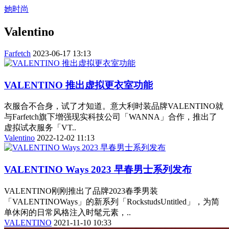
她时尚
Valentino
Farfetch
2023-06-17 13:13
VALENTINO 推出虚拟更衣室功能
衣服合不合身，试了才知道。意大利时装品牌VALENTINO就
与Farfetch旗下增强现实科技公司「WANNA」合作，推出了
虚拟试衣服务「VT..
Valentino
2022-12-02 11:13
VALENTINO Ways 2023 早春男士系列发布
VALENTINO刚刚推出了品牌2023春季男装
「VALENTINOWays」的新系列「RockstudsUntitled」，为简
单休闲的日常风格注入时髦元素，..
VALENTINO
2021-11-10 10:33