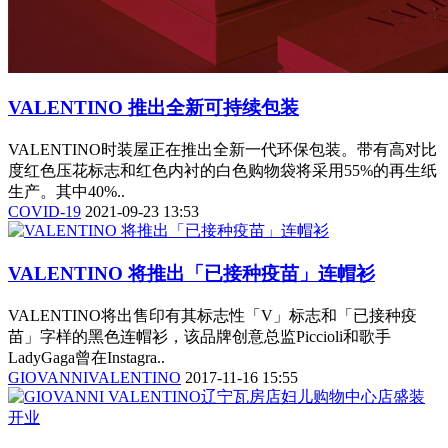
VALENTINO 推出全新可持续包装
VALENTINO时装屋正在推出全新一代环保包装。带有高对比
度红色压花标志和红色内衬的白色购物袋将采用55%的再生纸
生产。其中40%..
COVID-19
2021-09-23 13:53
VALENTINO 将推出「已接种疫苗」连帽衫
VALENTINO将出售印有其标志性「V」标志和「已接种疫
苗」字样的黑色连帽衫，该品牌创意总监Piccioli和歌手
LadyGaga曾在Instagra..
GIOVANNIVALENTINO
2017-11-16 15:55