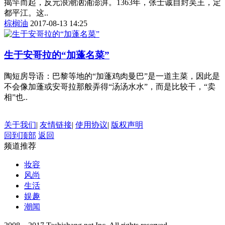
揭竿而起，反元浪潮汹涌澎湃。1363年，张士诚自封吴王，定
都平江。这..
棕榈油
2017-08-13 14:25
生于安哥拉的“加蓬名菜”
陶短房导语：巴黎等地的“加蓬鸡肉曼巴”是一道主菜，因此是
不会像加蓬或安哥拉那般弄得“汤汤水水”，而是比较干，“卖
相”也..
关于我们
|
友情链接
|
使用协议
|
版权声明
回到顶部
返回
频道推荐
妆容
风尚
生活
娱趣
潮闻