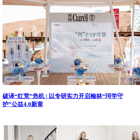
破译“红荒”危机 | 以专研实力开启榆林“珂学守
护”公益4.0新章