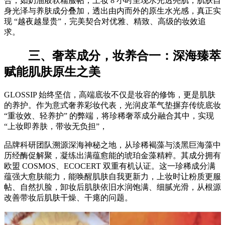
合，如奶油般软糯服帖；上妆 8 小时呈现水光透亮肌，肌肤自
身光泽与养肤成分叠加，透出由内而外的原生水光感，真正实
现 “越夜越显贵”，完美契合对优雅、精致、高级的妆效追
求。
三、奢萃成分，妆养合一：深海臻萃
赋能肌肤原生之美
GLOSSIP 始终坚信，高端底妆不仅是妆容的修饰，更是肌肤
的养护。作为意式奢养彩妆代表，光润皮革气垫摒弃传统底妆
“重妆效、轻养护” 的弊端，将珍稀奢萃成分融合其中，实现
“上妆即养肤，带妆无负担”，
品牌科研团队溯源深海神秘之地，从珍稀褐藻与淡黑巨海藻中
历经酶促解聚，凝练出满蕴愈能的琥珀金藻精粹。其成分拥有
欧盟 COSMOS、ECOCERT 双重有机认证。这一珍稀成分满
蕴强大愈肤能力，能唤醒肌肤自我更新力，上妆时让粉质更服
帖、自然扒脸，卸妆后肌肤依旧水润饱满、细腻光滑，从根源
改善带妆后肌肤干燥、干瘪的问题。