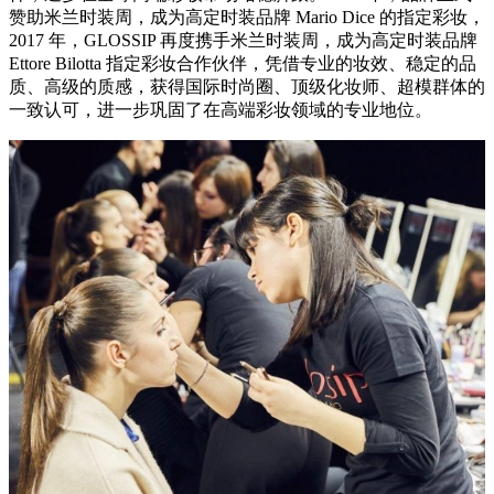
赞助米兰时装周，成为高定时装品牌 Mario Dice 的指定彩妆，
2017 年，GLOSSIP 再度携手米兰时装周，成为高定时装品牌
Ettore Bilotta 指定彩妆合作伙伴，凭借专业的妆效、稳定的品
质、高级的质感，获得国际时尚圈、顶级化妆师、超模群体的
一致认可，进一步巩固了在高端彩妆领域的专业地位。