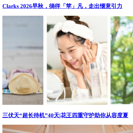
Clarks 2026早秋，徜徉「苹」凡，走出惬意引力
三伏天“超长待机”40天|花王四重守护助你从容度夏