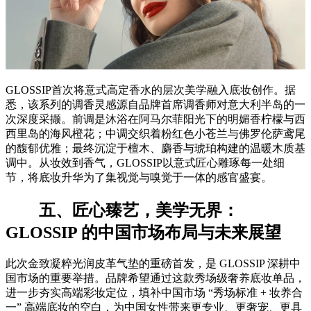
GLOSSIP首次将意式高定香水的层次美学融入底妆创作。据
悉，该系列的调香灵感源自品牌首席调香师对意大利半岛的一
次深度采撷。前调是沐浴在阿马尔菲阳光下的明媚香柠檬与西
西里岛的海风橙花；中调交织着粉红色小苍兰与佛罗伦萨鸢尾
的馥郁优雅；最终沉淀于檀木、麝香与琥珀构建的温暖木质基
调中。从妆效到香气，GLOSSIP以意式匠心雕琢每一处细
节，将底妆升华为了集视觉与嗅觉于一体的感官盛宴。
五、匠心臻艺，美学无界：
GLOSSIP 的中国市场布局与未来展望
此次金致凝粹光润皮革气垫的重磅首发，是 GLOSSIP 深耕中
国市场的重要举措。品牌希望通过这款秀场级奢养底妆单品，
进一步夯实高端彩妆定位，填补中国市场 “秀场标准 + 妆养合
一” 高端底妆的空白，为中国女性带来更专业、更奢宠、更具