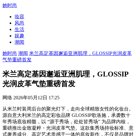
她时尚
妆容
风尚
生活
娱趣
潮闻
她时尚
潮闻
米兰高定基因邂逅亚洲肌理，GLOSSIP光润皮革
气垫重磅首发
米兰高定基因邂逅亚洲肌理，GLOSSIP
光润皮革气垫重磅首发
网络 2026年05月12日 17:25
从米兰时装周后台的聚光灯下，走向全球精致女性的化妆台。
源自意大利米兰的高定彩妆品牌 GLOSSIP歌洛施，承袭数十
年秀场底妆精髓，以 “源于秀场，处处皆秀场” 为品牌内核，
重磅推出金致凝粹・光润皮革气垫。这款集秀场持妆标准、意
式奢养成分、高定艺术质感于一体的底妆新作，不仅是品牌对