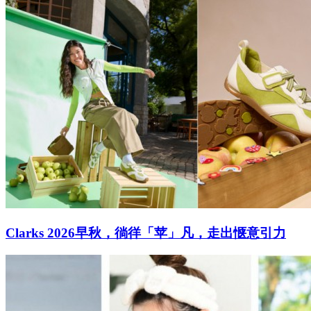
Clarks 2026早秋，徜徉「苹」凡，走出惬意引力