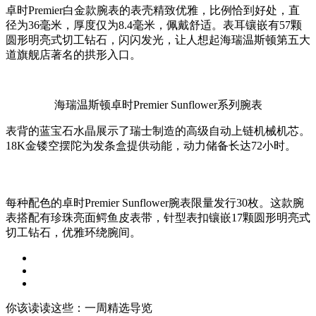
卓时Premier白金款腕表的表壳精致优雅，比例恰到好处，直
径为36毫米，厚度仅为8.4毫米，佩戴舒适。表耳镶嵌有57颗
圆形明亮式切工钻石，闪闪发光，让人想起海瑞温斯顿第五大
道旗舰店著名的拱形入口。
海瑞温斯顿卓时Premier Sunflower系列腕表
表背的蓝宝石水晶展示了瑞士制造的高级自动上链机械机芯。
18K金镂空摆陀为发条盒提供动能，动力储备长达72小时。
每种配色的卓时Premier Sunflower腕表限量发行30枚。这款腕
表搭配有珍珠亮面鳄鱼皮表带，针型表扣镶嵌17颗圆形明亮式
切工钻石，优雅环绕腕间。
你该读读这些：一周精选导览