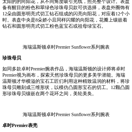
太阳的的向阳花，从不同角度吸引光线，照亮整个设计。表盘
备有醒目的粉色和翠绿色珍珠母贝款可供选择，表盘外圈饰有
12朵由圆形明亮式切工钻石组成的闪亮向阳花，对应着12个小
时。表盘中央是8朵娇小且同样闪耀的向阳花，花瓣上镶嵌着
钻石和圆形明亮式切工粉色蓝宝石或祖母绿宝石。
海瑞温斯顿卓时Premier Sunflower系列腕表
珍珠母贝
如同多款卓时Premier腕表作品，海瑞温斯顿的设计师将卓时
Premier视为画布，探索天然珍珠母贝的更多美学潜能。海瑞
温斯顿才华横溢的宝石工匠们利用这种精致温润的材料，将珍
珠母贝雕刻成三维形状，以模仿凸圆形宝石的切工。12颗凸圆
形珍珠母贝镶嵌在两个花环之间，美轮美奂。
海瑞温斯顿卓时Premier Sunflower系列腕表
卓时Premier表壳