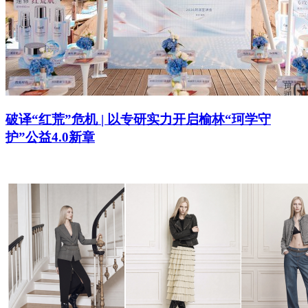
破译“红荒”危机 | 以专研实力开启榆林“珂学守
护”公益4.0新章