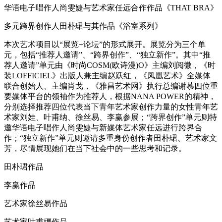
华语电子唱作人尚雯婕与艺术家任远合作作品《THAT BRA》
多元跨界创作人田朴珺与其作品《浴室系列》
本次艺术项目以“展览+论坛”的形式展开。展览分为三个单
元，包括“推荐人邀请”、“跨界创作”、“独立新作”。其中“推
荐人邀请”单元由《时尚COSM(欧诗漫)O》主编刘阅微，《时
装LOFFICIEL》出版人兼主编赵跃红，《凤凰艺术》全媒体
联合创始人、主编肖戈，《雅昌艺术网》执行总编谢慕四位重
要媒体平台的领袖作为推荐人，根据NANA POWER的精神，
分别选择推荐四位代表当下青年艺术家创作力量的女性青年艺
术家刘娃、叶甫纳、徐丝易、李赢参展；“跨界创作”单元则特
邀华语电子唱作人尚雯婕与新媒体艺术家任远进行跨界合
作；“独立新作”单元则邀请多重身份创作者田朴珺、艺术家文
芳，尽情展现她们在当下社会中的一些思考和记录。
田朴珺作品
李赢作品
艺术家徐丝易作品
艺术家叶甫娜作品