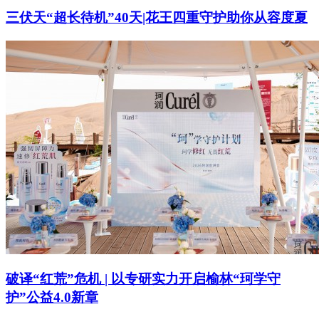
三伏天“超长待机”40天|花王四重守护助你从容度夏
破译“红荒”危机 | 以专研实力开启榆林“珂学守
护”公益4.0新章