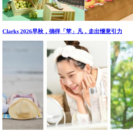
Clarks 2026早秋，徜徉「苹」凡，走出惬意引力