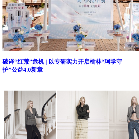
破译“红荒”危机 | 以专研实力开启榆林“珂学守
护”公益4.0新章