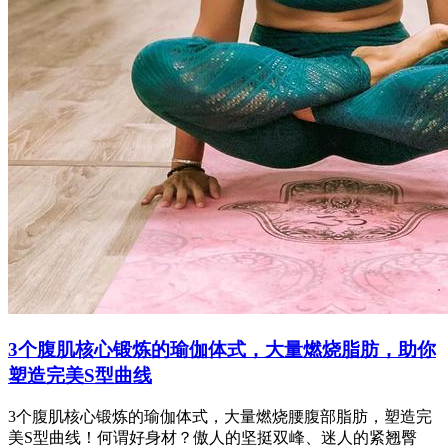
3个腹肌核心锻炼的瑜伽体式，大量燃烧脂肪，助你
塑造完美S型曲线
3个腹肌核心锻炼的瑜伽体式，大量燃烧腰腹部脂肪，塑造完
美S型曲线！何谓好身材？傲人的坚挺双峰、迷人的紧翘臀