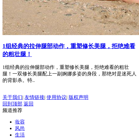
1组经典的拉伸腿部动作，重塑修长美腿，拒绝难看
的粗壮腿！
1组经典的拉伸腿部动作，重塑修长美腿，拒绝难看的粗壮
腿！一双修长美腿配上一副婀娜多姿的身段，那绝对是迷死人
的背影杀。特..
关于我们
|
友情链接
|
使用协议
|
版权声明
回到顶部
返回
频道推荐
妆容
风尚
生活